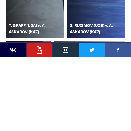
T. GRAFF (USA) v. A.
S. RUZIMOV (UZB) v. A.
ASKAROV (KAZ)
ASKAROV (KAZ)
YouTube
Instagram
Faceb
Twitter
VKontakte