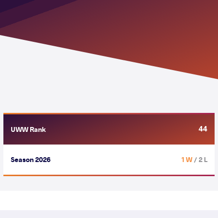
44
UWW Rank
Season 2026
1 W
/ 2 L