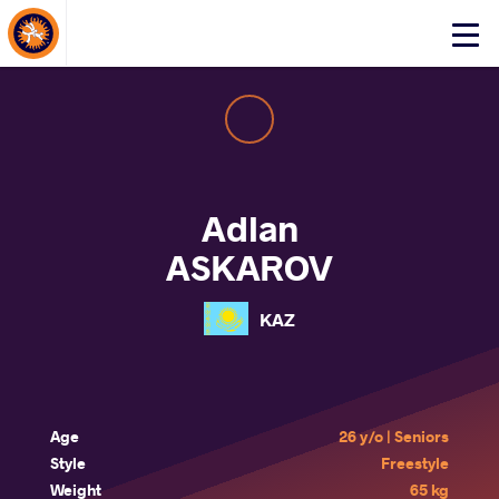
About Events
Click
here
to
open
mobile
menu
Adlan
ASKAROV
KAZ
Age
26 y/o | Seniors
Style
Freestyle
Weight
65 kg