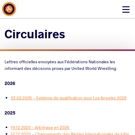
About Events
Click
here
to
Circulaires
open
mobile
menu
Lettres officielles envoyées aux Fédérations Nationales les
informant des décisions prises par United World Wrestling:
2026
02.02.2026 - Système de qualification pour Los Angeles 2028
2025
19.12.2025 - Arbitrage en 2026 ​
12.12.2025 - Changements des Règles Internationales de lutte