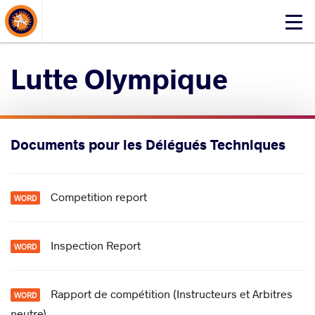
About Events
Click
here
to
Lutte Olympique
open
mobile
menu
Documents pour les Délégués Techniques
Competition report
Inspection Report
Rapport de compétition (Instructeurs et Arbitres
neutre)