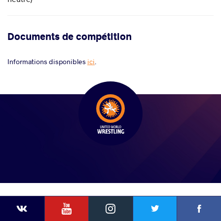
Documents de compétition
Informations disponibles
ici
.
YouTube
Instagram
Faceb
Twitter
VKontakte