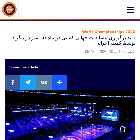
About Events
Click
here
to
open
2020 World Championships
mobile
تائید برگزاری مسابقات جهانی کشتی در ماه دسامبر در بلگراد
توسط کمیته اجرایی
menu
یک‌شنبه, اکتبر 18, 2020 - 06:43
Share
this article
ebook
Twitter
Extra
VKontakte