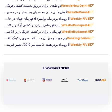
#WrestleNewDelhi
دو طلای ایران در روز نخست کشتی فرنگی آسیا/ قهرمانی تاسمرادوف برای پنجمین بار
#WrestleRome
گوش مالی دادن محمدیان به اسنایدر در مسیر قهرمانی در جام متئو پلیکونه
Weekly FIVE!
5 رویداد برتر ماه نوامبر/ 6 قهرمان جهان در جام جهانی تهران
#WrestleBudapest
نایب قهرمانی ایران در کشتی آزاد زیر 23 سال جهان و کسب اولین طلای جهانی قرقیزستان از سال 2005
#WrestleBudapest
قهرمانی ایران در کشتی فرنگی زیر 23 سال جهان و دومین قهرمانی السید در کمتر از دو هفته
Ranking Series
رم و ورشو میزبان مسابقات سری رنکینگ 2020 شدند
Weekly FIVE!
5 رویداد برتر هفته؛ 3 سپتامبر 2019/ تغییر غیرمنتظره در ترکیب ایران
UWW PARTNERS