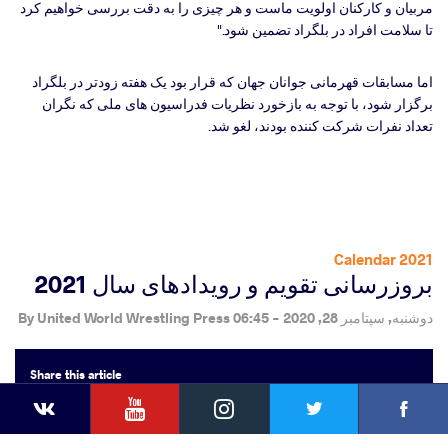
مربیان و کارکنان اولویت ماست و هر چیزی را به دقت بررسی خواهیم کرد
تا سلامت افراد در بلگراد تضمین شود."
اما مسابقات قهرمانی جوانان جهان که قرار بود یک هفته زودتر در بلگراد
برگزار شود، با توجه به بازخورد نظریات فدراسیون های ملی که نگران
تعداد نفرات شرکت کننده بودند، لغو شد.
2021 Calendar
بروزرسانی تقویم و رویدادهای سال 2021
دوشنبه, سپتامبر 28, 2020 - 06:45
By
United World Wrestling Press
Share
this article
YouTube
Instagram
Facebook
Twitter
Kontakte
ebook
Twitter
Extra
VKontakte