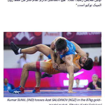
المپیک توکیو است."
Kumar SUNIL (IND)
tosses
Azat SALIDINOV (KGZ) in the 87kg gold-
medal match. (Photo: Kadir Caliskan)