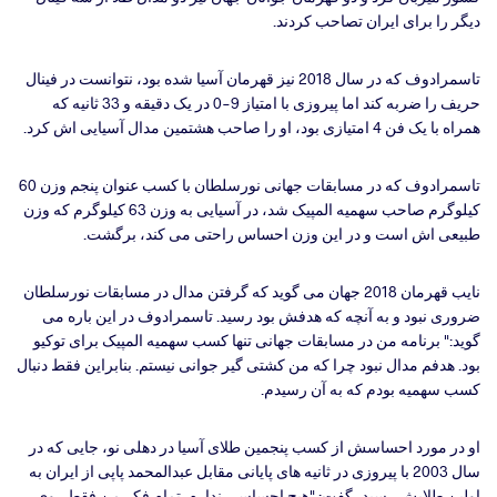
دیگر را برای ایران تصاحب کردند.
تاسمرادوف که در سال 2018 نیز قهرمان آسیا شده بود، نتوانست در فینال
حریف را ضربه کند اما پیروزی با امتیاز 9-0 در یک دقیقه و 33 ثانیه که
همراه با یک فن 4 امتیازی بود، او را صاحب هشتمین مدال آسیایی اش کرد.
تاسمرادوف که در مسابقات جهانی نورسلطان با کسب عنوان پنجم وزن 60
کیلوگرم صاحب سهمیه المپیک شد، در آسیایی به وزن 63 کیلوگرم که وزن
طبیعی اش است و در این وزن احساس راحتی می کند، برگشت.
نایب قهرمان 2018 جهان می گوید که گرفتن مدال در مسابقات نورسلطان
ضروری نبود و به آنچه که هدفش بود رسید. تاسمرادوف در این باره می
گوید:‌" برنامه من در مسابقات جهانی تنها کسب سهمیه المپیک برای توکیو
بود. هدفم مدال نبود چرا که من کشتی گیر جوانی نیستم. بنابراین فقط دنبال
کسب سهمیه بودم که به آن رسیدم.
او در مورد احساسش از کسب پنجمین طلای آسیا در دهلی نو، جایی که در
سال 2003 با پیروزی در ثانیه های پایانی مقابل عبدالمحمد پاپی از ایران به
اولین طلایش رسید، گفت: "هیچ احساسی ندارم. تمام فکر من فقط روی