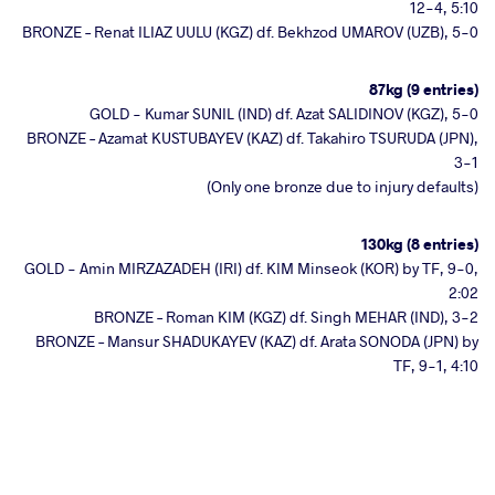
12-4, 5:10
BRONZE – Renat ILIAZ UULU (KGZ) df. Bekhzod UMAROV (UZB), 5-0
87kg (9 entries)
GOLD - Kumar SUNIL (IND) df. Azat SALIDINOV (KGZ), 5-0
BRONZE – Azamat KUSTUBAYEV (KAZ) df. Takahiro TSURUDA (JPN),
3-1
(Only one bronze due to injury defaults)
130kg (8 entries)
GOLD - Amin MIRZAZADEH (IRI) df. KIM Minseok (KOR) by TF, 9-0,
2:02
BRONZE – Roman KIM (KGZ) df. Singh MEHAR (IND), 3-2
BRONZE – Mansur SHADUKAYEV (KAZ) df. Arata SONODA (JPN) by
TF, 9-1, 4:10