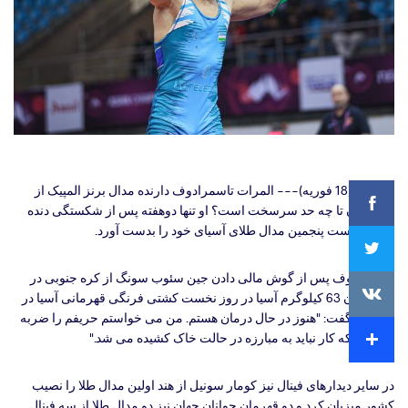
Facebook
دهلی نو (18 فوریه)--- المرات تاسمرادوف دارنده مدال برنز المپیک از
ازبکستان تا چه حد سرسخت است؟ او تنها دوهفته
پس از شکستگی دنده
اش، توانست پنجمین مدال طلای آسیای خود را بدست آورد.
Twitter
تاسمرادوف پس از گوش مالی دادن جین سئوب سونگ از کره جنوبی در
VKontakte
فینال وزن 63 کیلوگرم آسیا در روز نخست کشتی فرنگی قهرمانی آسیا در
دهلی نو گفت: "هنوز در حال درمان هستم. من می خواستم حریفم را ضربه
Extra
کنم چرا که کار نباید به مبارزه در حالت خاک کشیده می شد."
در سایر دیدارهای فینال نیز کومار سونیل از هند اولین مدال طلا را نصیب
کشور میزبان کرد و دو قهرمان جوانان جهان نیز دو مدال طلا از سه فینال