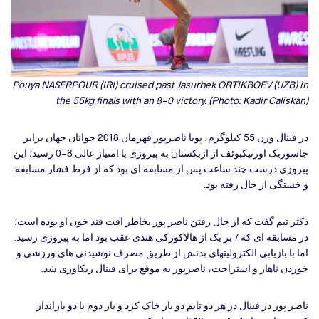
Pouya NASERPOUR (IRI) cruised past Jasurbek ORTIKBOEV (UZB) in
the 55kg finals with an 8-0 victory. (Photo: Kadir
Caliskan)
در فینال وزن 55 کیلوگرم، پویا ناصرپور قهرمان 2018 جوانان جهان برابر
جاسوربک اورتیکبوئف از ازبکستان به پیروزی با امتیاز عالی 8-0 رسید؛ این
پیروزی درست چند ساعت پس از مسابقه ای بود که از فرط فشار مسابقه
و خستگی از حال رفته بود.
دکتر تیم گفت که از حال رفتن ناصر پور بخاطر افت قند خون او بوده است؛
در مسابقه ای که 7 بر یک از هالاکورکی هندی عقب بود اما به پیروزی رسید.
اما با بازیابی الکترولیتهای بدنش از طریق مصرف نوشیدنی های ورزشی و
خوردن ناهار و استراحت، ناصرپور به موقع برای فینال ریکاوری شد.
ناصر پور در فینال در هر دو تایم دو بار خاک کرد و بار دوم با دو بارانداز