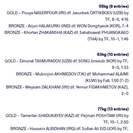
55kg (9 entries)
GOLD - Pouya NASERPOUR (IRI) df. Jasurbek ORTIKBOEV (UZB) by
TF, 8-0, 4:16
BRONZE – Arjun HALAKURKI (IND) df. WON Donghyeok (KOR), 7-4
BRONZE – Khorlan ZHAKANSHA (KAZ) df. Sahatsawat PHUANGKAEO
(THA) by TF, 10-1, 1:46
63kg (10 entries)
GOLD - Elmurat TASMURADOV (UZB) df. SONG Jinseub (KOR) by TF,
9-0, 1:33
BRONZE – Mubinjon AKHMEDOV (TJK) df. Mohammad ALAJMI
(KUW) by Fall, 1:50 (7-2)
BRONZE – Meysam DALKHANI (IRI) df. Yernur FIDAKHMETOV (KAZ),
2-0
77kg (13 entries)
GOLD - Tamerlan SHADUKAYEV (KAZ) df. Pejman POSHTAM (IRI) by
TF, 10-1, 2:50
BRONZE – Hussein ALBIDHAN (IRQ) df. Sultan Ali EID (JOR) by TF,