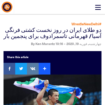
About Events
Click
here
to
open
#WrestleNewDelhi
mobile
دو طلای ایران در روز نخست کشتی فرنگی
menu
آسیا/ قهرمانی تاسمرادوف برای پنجمین بار
چهارشنبه, فوریه 19, 2020 - 10:16
By
Ken Marantz
Share
this article
ebook
Twitter
Extra
VKontakte