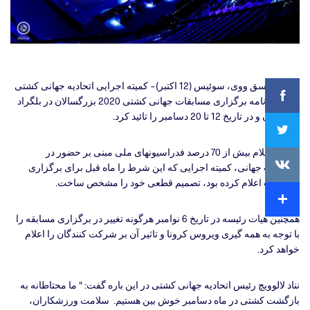
Facebook
کورسیر سق ووی، سوئیس (12 اکتبر)- کمیته اجرایی اتحادیه جهانی کشتی
امروز برنامه برگزاری مسابقات جهانی کشتی 2020 بزرگسالان در بلگراد
صربستان و در تاریخ 12 تا 20 دسامبر را تائید کرد.
Twitter
پس از اعلام بیش از 70 درصد فدراسیونهای ملی مبنی بر حضور در
VKontakte
مسابقات جهانی، کمیته اجرایی که این شرط را ماه قبل برای برگزاری
مسابقات اعلام کرده بود، تصمیم قطعی خود را مشخص ساخت.
Extra
همچنین هیات رئیسه در تاریخ 6 نوامبر هرگونه تغییر در برگزاری مسابقه را
با توجه به همه گیری ویروس کرونا و تاثیر آن بر شرکت کنندگان را اعلام
خواهد کرد.
نناد لالوویچ رئیس اتحادیه جهانی کشتی در این باره گفت: " ما محتاطانه به
بازگشت کشتی در ماه دسامبر خوش بین هستیم. سلامت ورزشکاران،