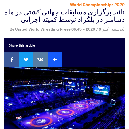
2020 World Championships
تائید برگزاری مسابقات جهانی کشتی در ماه
دسامبر در بلگراد توسط کمیته اجرایی
یک‌شنبه, اکتبر 18, 2020 - 06:43
By
United World Wrestling Press
Share
this article
ebook
Twitter
Extra
VKontakte