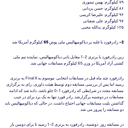
۷۹ کیلوگرم: بهمن تیموری
۸۶ کیلوگرم: حسن یزدانی
۹۲ کیلوگرم: علیرضا کریمی
۹۷ کیلوگرم: علی شعبانی
۱۲۵ کیلوگرم: یدالله محبی
2- رادرفورد با غلبه بر دیاکومیهالیس ملی پوش 65 کیلوگرم آمریکا شد
زین رادرفورد با برتری 2-1 مقابل یانی دیاکومیهالیس، نماینده تیم ملی
کشتی آزاد آمریکا در وزن 65 کیلوگرم مسابقات جهانی شد.
رادرفورد چند ماه قبل در مسابقات انتخابی موسوم به Final X به برتری
رسید اما پس از بررسی مسابقه دوم توسط هیئت داوری، رای به برگزاری
مسابقه مجدد در شرایطی که رادرفورد 1-0 جلو باشد، داده شد که ادامه
مسابقات در دوشنبه برگزارشد. رادر فورد تنها به یک برد برای در جیب
گذاشتن بلیت مسابقات جهانی احتیاج داشت، در حالی که دیاکومیهالیس باید
دو مسابقه را پیروز می شد.
در مسابقه روز دوشنبه، رادرفورد به برتری 2-1 رسید تا برای دومین بار