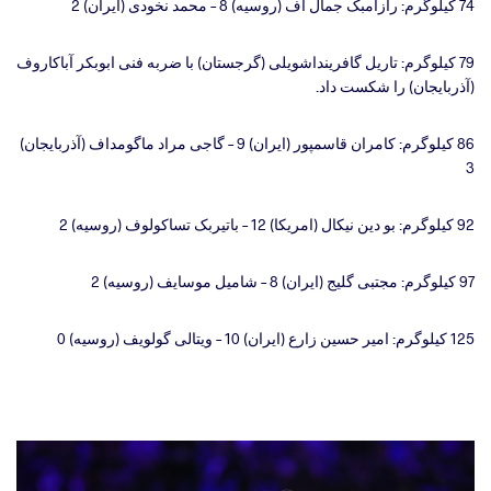
74 کیلوگرم: رازامبک جمال اف (روسیه) 8 – محمد نخودی (ایران) 2
79 کیلوگرم: تاریل گافرینداشویلی (گرجستان) با ضربه فنی ابوبکر آباکاروف
(آذربایجان) را شکست داد.
86 کیلوگرم: کامران قاسمپور (ایران) 9 – گاجی مراد ماگومداف (آذربایجان)
3
92 کیلوگرم: بو دین نیکال (امریکا) 12 – باتیربک تساکولوف (روسیه) 2
97 کیلوگرم: مجتبی گلیج (ایران) 8 – شامیل موسایف (روسیه) 2
125 کیلوگرم: امیر حسین زارع (ایران) 10 – ویتالی گولویف (روسیه) 0