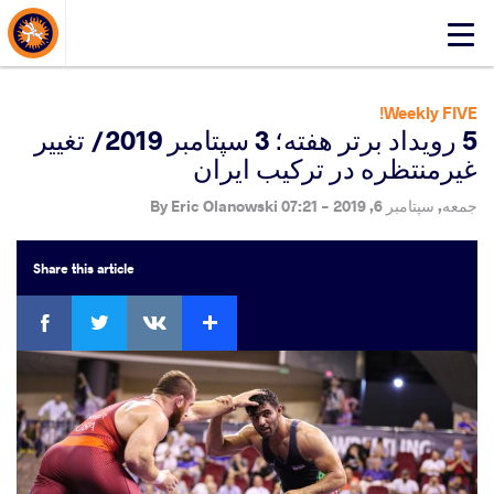
About Events
Click
here
to
open
Weekly FIVE!
mobile
5 رویداد برتر هفته؛ 3 سپتامبر 2019/ تغییر
menu
غیرمنتظره در ترکیب ایران
جمعه, سپتامبر 6, 2019 - 07:21
By
Eric Olanowski
Share
this article
ebook
Twitter
Extra
VKontakte