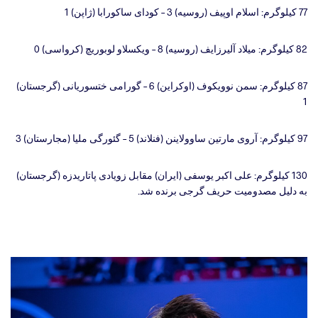
77 کیلوگرم: اسلام اوپیف (روسیه) 3 – کودای ساکورابا (ژاپن) 1
82 کیلوگرم: میلاد آلیرزایف (روسیه) 8 – ویکسلاو لوبوریچ (کرواسی) 0
87 کیلوگرم: سمن نوویکوف (اوکراین) 6 – گورامی ختسوریانی (گرجستان)
1
97 کیلوگرم: آروی مارتین ساوولاینن (فنلاند) 5 – گئورگی ملیا (مجارستان) 3
130 کیلوگرم: علی اکبر یوسفی (ایران) مقابل زویادی پاتاریدزه (گرجستان)
به دلیل مصدومیت حریف گرجی برنده شد.