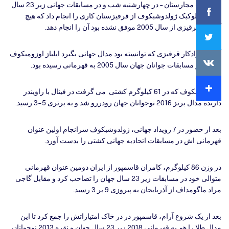
Facebook
بوداپست مجارستان – در چهارشنبه شب و در مسابقات جهانی زیر 23 سال
جهان، اولوکبک ژولدوشبکوف از قرقیزستان کاری را انجام داد که هیچ
آزادکار قرقیزی از سال 2005 موفق نشده بود آن را انجام دهد.
Twitter
آخرین آزادکار قرقیزی که توانسته بود مدال جهانی بگیرد ایلیاز اوزومبکوف
VKontakte
بود که در مسابقات جوانان جهان سال 2005 به قهرمانی رسیده بود.
Extra
ژولدوشبکوف که در 61 کیلوگرم کشتی می گرفت در فینال با راویندر
دارنده مدال برنز 2016 نوجوانان جهان رودررو شد و به برتری 5-3 رسید.
بعد از حضور در 7 رویداد جهانی، ژولدوشبکوف سرانجام اولین عنوان
قهرمانی اش در مسابقات اتحادیه جهانی کشتی را بدست آورد.
در وزن 86 کیلوگرم، کامران قاسمپور از ایران دومین عنوان قهرمانی
متوالی خود در مسابقات زیر 23 سال جهان را تصاحب کرد و مقابل گاجی
مراد ماگومداف از آذربایجان به پیروزی 9 بر 3 رسید.
بعد از یک شروع آرام، قاسمپور در در خاک امتیازاتش را جمع کرد تا این
مدال طلا را هم به قهرمانی 2018 زیر 23 سال جهان و نقره 2013 نوجوانان