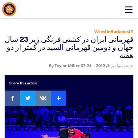
About Events
Click
here
to
open
#WrestleBudapest
mobile
قهرمانی ایران در کشتی فرنگی زیر 23 سال
menu
جهان و دومین قهرمانی السید در کمتر از دو
هفته
جمعه, نوامبر 8, 2019 - 07:24
By
Taylor Miller
Share
this article
ebook
Twitter
Extra
VKontakte