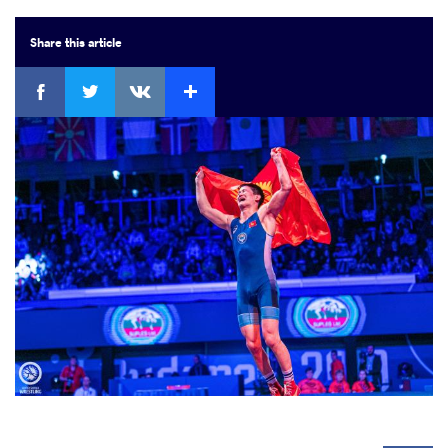
Share
this article
ebook
Twitter
Extra
VKontakte