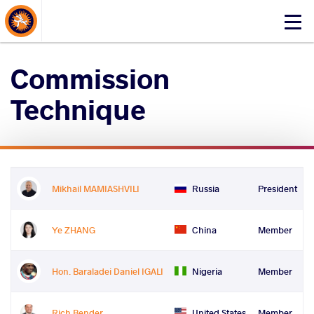
About Events
Click
here
to
Commission
open
mobile
Technique
menu
Mikhail MAMIASHVILI
Russia
President
Ye ZHANG
China
Member
Hon. Baraladei Daniel IGALI
Nigeria
Member
Rich Bender
United States
Member