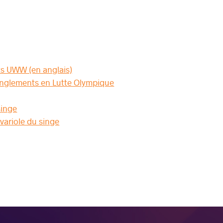
ts UWW (en anglais)
tranglements en Lutte Olympique
singe
variole du singe