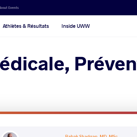
bout Events
Athlètes & Résultats
Inside UWW
dicale, Préven
Babak Shadgan, MD, MSc