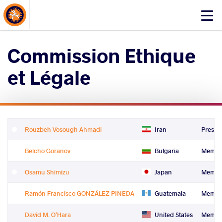
About Events
Click
here
to
Commission Ethique
open
mobile
et Légale
menu
Rouzbeh Vosough Ahmadi
Iran
Presid
Belcho Goranov
Bulgaria
Membe
Osamu Shimizu
Japan
Membe
Ramón Francisco GONZÁLEZ PINEDA
Guatemala
Membe
David M. O'Hara
United States
Membe