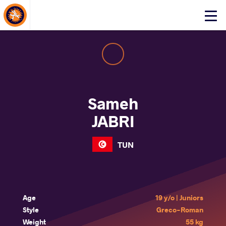
About Events
Click
here
to
open
mobile
menu
Sameh
JABRI
TUN
Age
19 y/o | Juniors
Style
Greco-Roman
Weight
55 kg