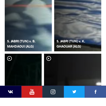
S. JABRI (TUN) v. B.
S. JABRI (TUN) v. K.
MAHDAOUI (ALG)
GHAOUAR (ALG)
YouTube
Instagram
Faceb
Twitter
VKontakte