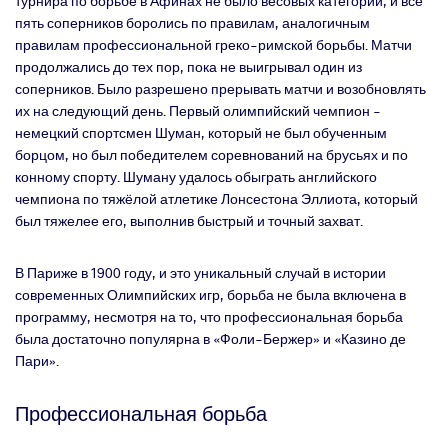
турнира по борьбе в Афинах не было весовых категорий, и все
пять соперников боролись по правилам, аналогичным
правилам профессиональной греко-римской борьбы. Матчи
продолжались до тех пор, пока не выигрывал один из
соперников. Было разрешено прерывать матчи и возобновлять
их на следующий день. Первый олимпийский чемпион -
немецкий спортсмен Шуман, который не был обученным
борцом, но был победителем соревнований на брусьях и по
конному спорту. Шуману удалось обыграть английского
чемпиона по тяжёлой атлетике Лонсестона Эллиота, который
был тяжелее его, выполнив быстрый и точный захват.
В Париже в 1900 году, и это уникальный случай в истории
современных Олимпийских игр, борьба не была включена в
программу, несмотря на то, что профессиональная борьба
была достаточно популярна в «Фоли-Бержер» и «Казино де
Пари».
Профессиональная борьба