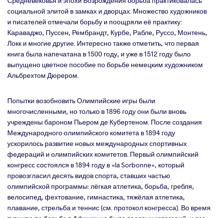
Средневековья и эпохи Возрождения борьба практиковалась
социальной элитой в замках и дворцах. Множество художников
и писателей отмечали борьбу и поощряли её практику:
Караваджо, Пуссен, Рембрандт, Курбе, Рабле, Руссо, Монтень,
Локк и многие другие. Интересно также отметить, что первая
книга была напечатана в 1500 году, и уже в 1512 году было
выпущено цветное пособие по борьбе немецким художником
Альбрехтом Дюрером.
Попытки возобновить Олимпийские игры были
многочисленными, но только в 1896 году они были вновь
учреждены бароном Пьером де Кубертеном. После создания
Международного олимпийского комитета в 1894 году
ускорилось развитие новых международных спортивных
федераций и олимпийских комитетов. Первый олимпийский
конгресс состоялся в 1894 году в «la Sorbonne», который
провозгласил десять видов спорта, ставших частью
олимпийской программы: лёгкая атлетика, борьба, гребля,
велосипед, фехтование, гимнастика, тяжёлая атлетика,
плавание, стрельба и теннис (см. протокол конгресса). Во время