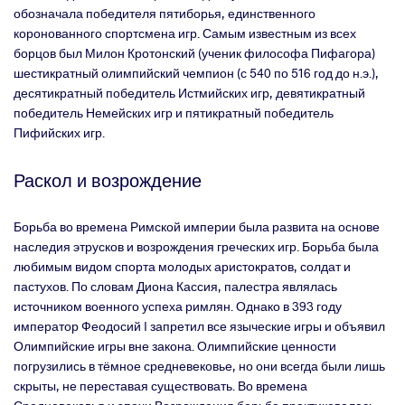
обозначала победителя пятиборья, единственного
коронованного спортсмена игр. Самым известным из всех
борцов был Милон Кротонский (ученик философа Пифагора)
шестикратный олимпийский чемпион (с 540 по 516 год до н.э.),
десятикратный победитель Истмийских игр, девятикратный
победитель Немейских игр и пятикратный победитель
Пифийских игр.
Раскол и возрождение
Борьба во времена Римской империи была развита на основе
наследия этрусков и возрождения греческих игр. Борьба была
любимым видом спорта молодых аристократов, солдат и
пастухов. По словам Диона Кассия, палестра являлась
источником военного успеха римлян. Однако в 393 году
император Феодосий I запретил все языческие игры и объявил
Олимпийские игры вне закона. Олимпийские ценности
погрузились в тёмное средневековье, но они всегда были лишь
скрыты, не переставая существовать. Во времена