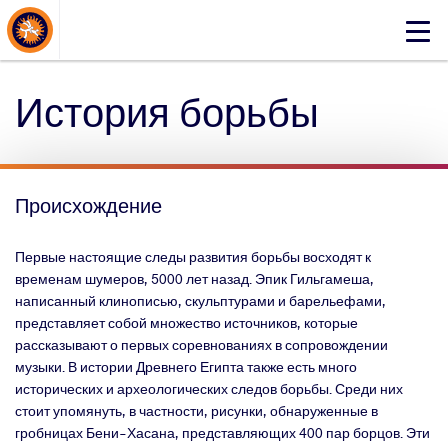
About Events
Click
here
to
История борьбы
open
mobile
menu
Происхождение
Первые настоящие следы развития борьбы восходят к
временам шумеров, 5000 лет назад. Эпик Гильгамеша,
написанный клинописью, скульптурами и барельефами,
представляет собой множество источников, которые
рассказывают о первых соревнованиях в сопровождении
музыки. В истории Древнего Египта также есть много
исторических и археологических следов борьбы. Среди них
стоит упомянуть, в частности, рисунки, обнаруженные в
гробницах Бени-Хасана, представляющих 400 пар борцов. Эти