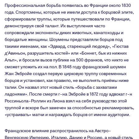
Профессиональная борьба появилась во Франции около 1830
года. Спортсмены, которые не имели доступа к борцовой элите,
сформировали труппы, которые путешествовали по Франции,
демонстрируя свой талант. Их выступления часто
сопровождали экспоненты диких животных, канатоходцы и
бородатые женщины. Шоумены представляли борцов под
такими именами, как «Эдвард, стареющий людоед», «Гюстав
д'Авиньон, разрушитель костей» или «Боннет, бык из нижних
Альп», и бросали вызов публике на 500 франков, что никто не
сможет уложить их на пол. В 1848 году французский шоумен
Жан Экбройе создал первую цирковую труппу современных
борцов и установил, как правило, не выполнять приёмы ниже
талии. Он назвал этот новый стиль «борьба с захватами
ладонями». После смерти г-на Экбройе в 1872 году адвокат г-н
Россиньола-Роллин из Лиона взял на себя руководство этой
труппой и вскоре был замечен за способностью рекламировать,
«устраивать» матчи и награждать борцов от имени аудитории.
Французское влияние распространилось на Австрo-
Венгерскую Империю, Италию, Данию и Россию, а новый стиль