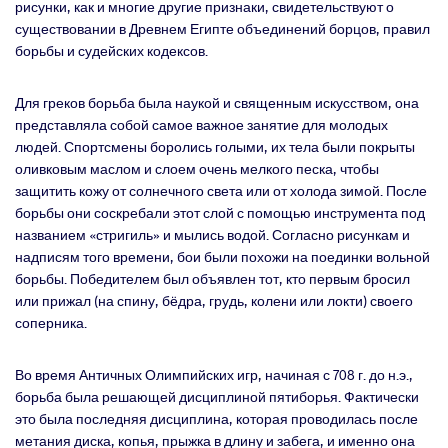
рисунки, как и многие другие признаки, свидетельствуют о
существовании в Древнем Египте объединений борцов, правил
борьбы и судейских кодексов.
Для греков борьба была наукой и священным искусством, она
представляла собой самое важное занятие для молодых
людей. Спортсмены боролись голыми, их тела были покрыты
оливковым маслом и слоем очень мелкого песка, чтобы
защитить кожу от солнечного света или от холода зимой. После
борьбы они соскребали этот слой с помощью инструмента под
названием «стригиль» и мылись водой. Согласно рисункам и
надписям того времени, бои были похожи на поединки вольной
борьбы. Победителем был объявлен тот, кто первым бросил
или прижал (на спину, бёдра, грудь, колени или локти) своего
соперника.
Во время Античных Олимпийских игр, начиная с 708 г. до н.э.,
борьба была решающей дисциплиной пятиборья. Фактически
это была последняя дисциплина, которая проводилась после
метания диска, копья, прыжка в длину и забега, и именно она