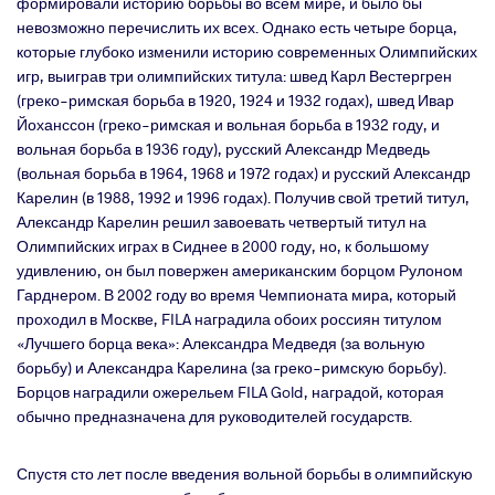
формировали историю борьбы во всем мире, и было бы
невозможно перечислить их всех. Однако есть четыре борца,
которые глубоко изменили историю современных Олимпийских
игр, выиграв три олимпийских титула: швед Карл Вестергрен
(греко-римская борьба в 1920, 1924 и 1932 годах), швед Ивар
Йоханссон (греко-римская и вольная борьба в 1932 году, и
вольная борьба в 1936 году), русский Александр Медведь
(вольная борьба в 1964, 1968 и 1972 годах) и русский Александр
Карелин (в 1988, 1992 и 1996 годах). Получив свой третий титул,
Александр Карелин решил завоевать четвертый титул на
Олимпийских играх в Сиднее в 2000 году, но, к большому
удивлению, он был повержен американским борцом Рулоном
Гарднером. В 2002 году во время Чемпионата мира, который
проходил в Москве, FILA наградила обоих россиян титулом
«Лучшего борца века»: Александра Медведя (за вольную
борьбу) и Александра Карелина (за греко-римскую борьбу).
Борцов наградили ожерельем FILA Gold, наградой, которая
обычно предназначена для руководителей государств.
Спустя сто лет после введения вольной борьбы в олимпийскую