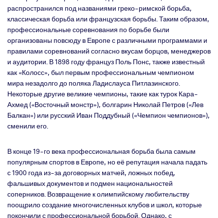
распространился под названиями греко-римской борьба,
классическая борьба или французская борьбы. Таким образом,
профессиональные соревнования по борьбе были
организованы повсюду в Европе с различными программами и
правилами соревнований согласно вкусам борцов, менеджеров
и аудитории. В 1898 году француз Поль Понс, также известный
как «Колосс», был первым профессиональным чемпионом
мира незадолго до поляка Ладислауса Питлазинского.
Некоторые другие великие чемпионы, такие как турок Кара-
Ахмед («Восточный монстр»), болгарин Николай Петров («Лев
Балкан») или русский Иван Поддубный («Чемпион чемпионов»),
сменили его.
В конце 19-го века профессиональная борьба была самым
популярным спортов в Европе, но её репутация начала падать
с 1900 года из-за договорных матчей, ложных побед,
фальшивых документов и подмен национальностей
соперников. Возвращение к олимпийскому любительству
поощрило создание многочисленных клубов и школ, которые
покончили с профессиональной борьбой. Однако, с