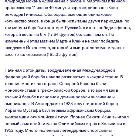
Альфреда Йохана Асикайнена с русским Мартином Клейном,
продолжался 11 часов 40 минут и зарегистрирован в Книге
рекордов Гиннесса. Оба борца, имеющие одинаковое
количество очков, в конце были испытаны двумя периодами по
три минуты борьбы в партере. Русский, в итоге, победил финна,
который весил на 8 кг (17,64 фунтов) больше, чем он. Но
измученный этим матчем Мартин Клейн не смог победить
шведского Йоханссона, который и выиграл золотую медаль в
весе 75 килограммов (165,35 фунтов).
Начиная с этой даты, воодушевленная Международной
федерацией борьба начала развиваться в каждой стране. В
течение многих лет страны Северной Европы были
монополистами в греко-римской борьбе, в то время как в
вольной борьбе в основном доминировали англичане и
американцы. В Амстердаме в 1928 году египетский борец
Ибрагим Мустафа был первым африканским борцом,
выигравшим олимпийский титул. Японец Сёхати Исии выиграл
первый азиатский титул на Олимпийских играх в Хельсинки в
1952 году. Многочисленные легендарные спортсмены