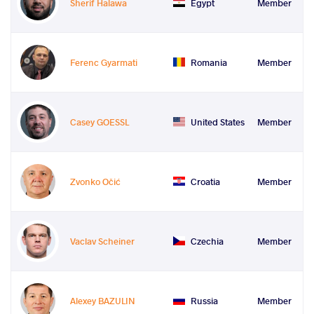
Sherif Halawa
Egypt
Member
Ferenc Gyarmati
Romania
Member
Casey GOESSL
United States
Member
Zvonko Očić
Croatia
Member
Vaclav Scheiner
Czechia
Member
Alexey BAZULIN
Russia
Member