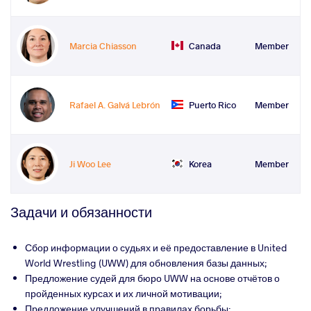
Marcia Chiasson
Canada
Member
Rafael A. Galvá Lebrón
Puerto Rico
Member
Ji Woo Lee
Korea
Member
Задачи и обязанности
Сбор информации о судьях и её предоставление в United
World Wrestling (UWW) для обновления базы данных;
Предложение судей для бюро UWW на основе отчётов о
пройденных курсах и их личной мотивации;
Предложение улучшений в правилах борьбы;