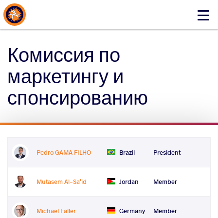
About Events
Click
here
to
Комиссия по
open
mobile
маркетингу и
menu
спонсированию
Pedro GAMA FILHO
Brazil
President
Mutasem Al-Sa'id
Jordan
Member
Michael Faller
Germany
Member