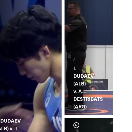
I.
DUDAEV
(ALB)
v. A.
DESTRIBATS
(ARG)
. DUDAEV
ALB) v. T.