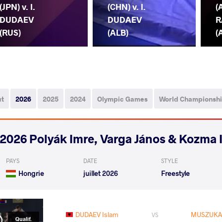
(JPN) v. I.
(CHN) v. I.
(
DUDAEV
DUDAEV
R
(RUS)
(ALB)
(
ut
2026
2025
2024
Olympic Games
World Championsh
2026 Polyák Imre, Varga János & Kozma 
PAYS
DATE
STYLE
Hongrie
juillet 2026
Freestyle
DUDAEV Islam
MUSZUKAJ
VS
Qualif.