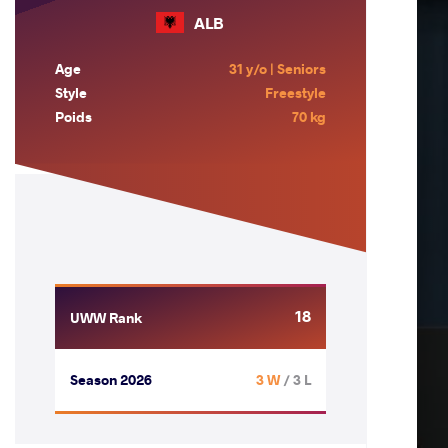
ALB
Age
31 y/o | Seniors
Style
Freestyle
Poids
70 kg
18
UWW Rank
Season 2026
3 W
/ 3 L