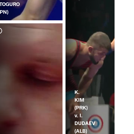
TOGURO
JPN)
I.
(SU
K.
KIM
(PRK)
v. I.
DUDAEV
(ALB)