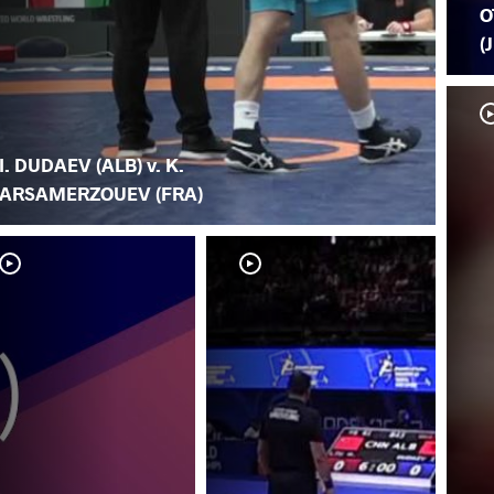
O
(
I. DUDAEV (ALB) v. K.
ARSAMERZOUEV (FRA)