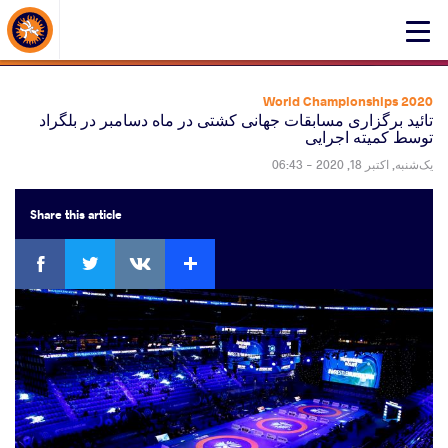
About Events
Click
here
to
open
2020 World Championships
mobile
تائید برگزاری مسابقات جهانی کشتی در ماه دسامبر در بلگراد
توسط کمیته اجرایی
menu
یک‌شنبه, اکتبر 18, 2020 - 06:43
Share
this article
ebook
Twitter
Extra
VKontakte