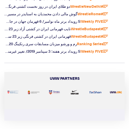
#WrestleNewDelhi
دو طلای ایران در روز نخست کشتی فرنگی آسیا/ قهرمانی تاسمرادوف برای پنجمین بار
#WrestleRome
گوش مالی دادن محمدیان به اسنایدر در مسیر قهرمانی در جام متئو پلیکونه
Weekly FIVE!
5 رویداد برتر ماه نوامبر/ 6 قهرمان جهان در جام جهانی تهران
#WrestleBudapest
نایب قهرمانی ایران در کشتی آزاد زیر 23 سال جهان و کسب اولین طلای جهانی قرقیزستان از سال 2005
#WrestleBudapest
قهرمانی ایران در کشتی فرنگی زیر 23 سال جهان و دومین قهرمانی السید در کمتر از دو هفته
Ranking Series
رم و ورشو میزبان مسابقات سری رنکینگ 2020 شدند
Weekly FIVE!
5 رویداد برتر هفته؛ 3 سپتامبر 2019/ تغییر غیرمنتظره در ترکیب ایران
UWW PARTNERS