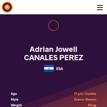
About Events
Click
here
to
open
mobile
menu
Adrian Jowell
CANALES PEREZ
ESA
Age
17 y/o | Cadets
Style
Greco-Roman
Weight
60 kg