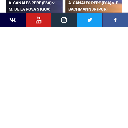
A. CANALES PERE (ESA) v.
A. CANALES PERE (ESA) v. F.
M. DE LA ROSA S (GUA)
BACHMANN JR (PUR)
YouTube
Instagram
Faceb
Twitter
VKontakte