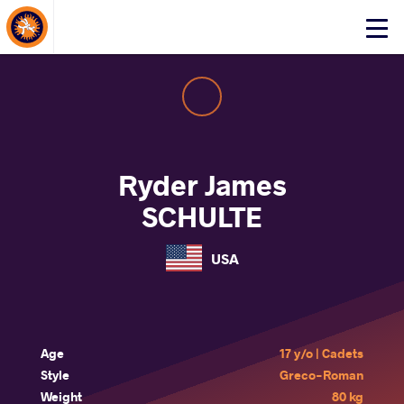
About Events
Click
here
to
open
mobile
menu
Ryder James
SCHULTE
USA
Age
17 y/o | Cadets
Style
Greco-Roman
Weight
80 kg