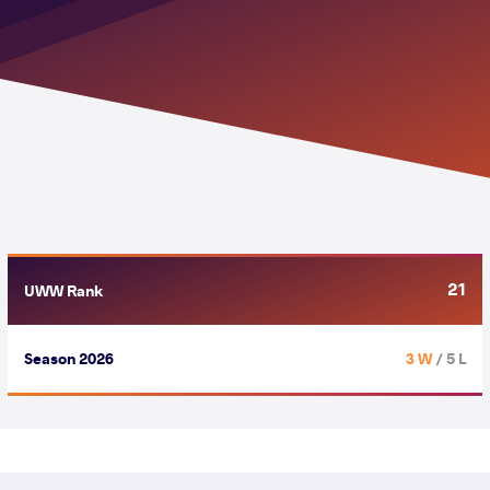
21
UWW Rank
Season 2026
3 W
/ 5 L