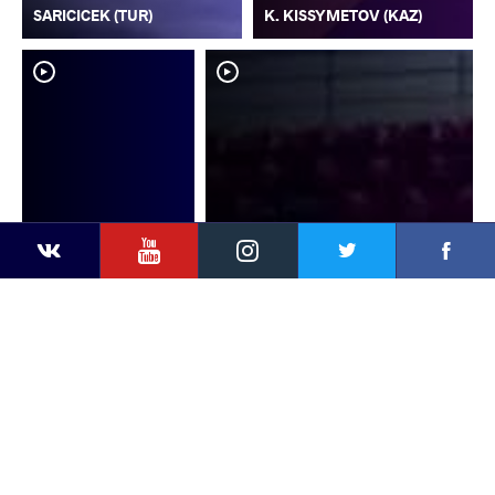
SARICICEK (TUR)
K. KISSYMETOV (KAZ)
YouTube
Instagram
Faceb
Twitter
VKontakte