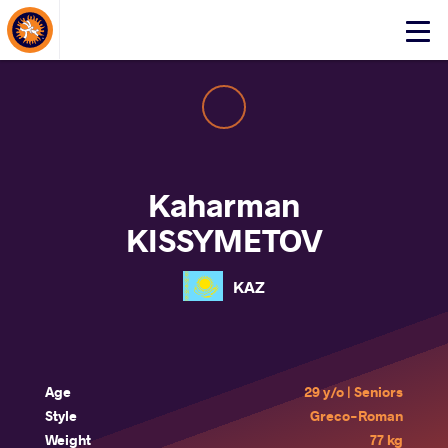
About Events
Click
here
to
open
mobile
menu
Kaharman
KISSYMETOV
KAZ
Age
29 y/o | Seniors
Style
Greco-Roman
Weight
77 kg