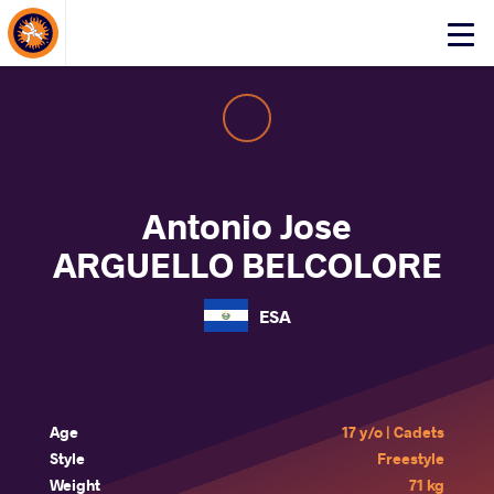
About Events
Click
here
to
open
mobile
menu
Antonio Jose
ARGUELLO BELCOLORE
ESA
Age
17 y/o | Cadets
Style
Freestyle
Weight
71 kg