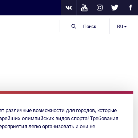
Youtube
Instagram
Twitter
Fa
VKontakte
Поиск
RU
ет различные возможности для городов, которые
тарейших олимпийских видов спорта! Требования
роприятия легко организовать и они не