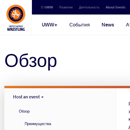
Secondary
О UWW
Развитие
Деятельность
About Events
navigation
Main
UWW+
События
News
А
navigation
Обзор
Host
Host an event
Cities
menu
Обзор
Преимущества