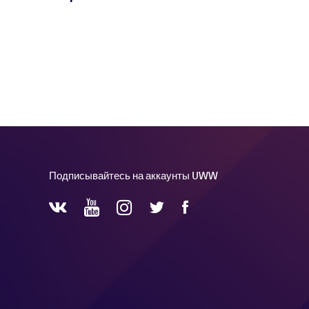
Подписывайтесь на аккаунты UWW
YouTube
Instagram
Facebook
Twitter
VKontakte