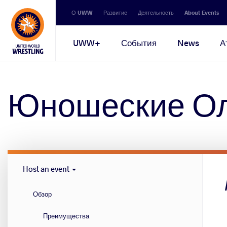
Secondary
О UWW
Развитие
Деятельность
About Events
navigation
Main
UWW+
События
News
А
navigation
Юношеские Ол
Host
Host an event
Cities
menu
Обзор
Преимущества