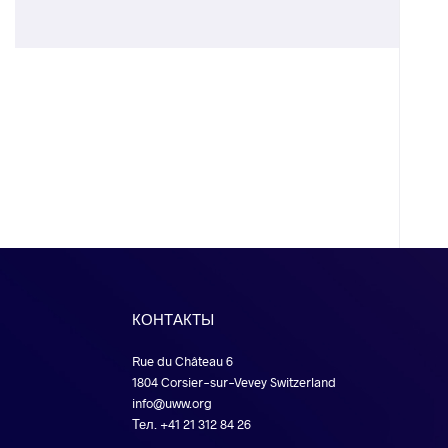
КОНТАКТЫ
Rue du Château 6
1804 Corsier-sur-Vevey Switzerland
info@uww.org
Тел. +41 21 312 84 26