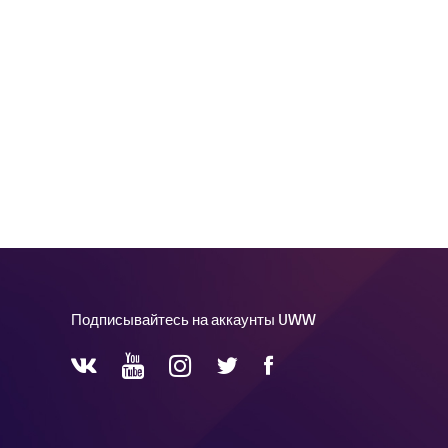
Подписывайтесь на аккаунты UWW
YouTube
Instagram
Facebook
Twitter
VKontakte