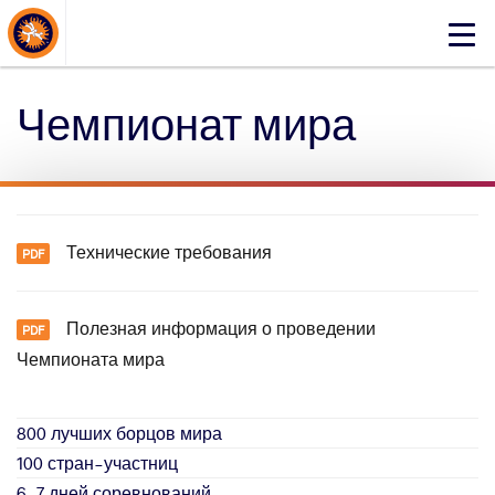
About Events
Click
here
to
Чемпионат мира
open
mobile
menu
Технические требования
Полезная информация о проведении
Чемпионата мира
800 лучших борцов мира
100 стран-участниц
6-7 дней соревнований