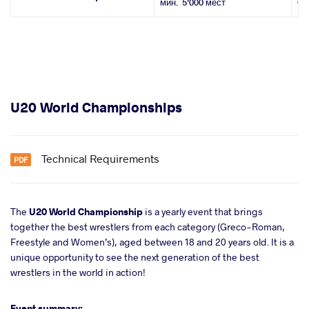
мин. 5’000 мест
CH
U20 World Championships
Technical Requirements
The
U20 World Championship
is a yearly event that brings
together the best wrestlers from each category (Greco-Roman,
Freestyle and Women’s), aged between 18 and 20 years old. It is a
unique opportunity to see the next generation of the best
wrestlers in the world in action!
Event summary: