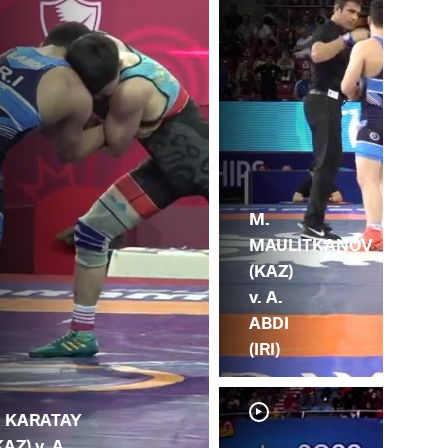
M.
MAULITKANOV
(KAZ)
v. A.
ABDI
(IRI)
. KARATAY
KAZ) v. A.