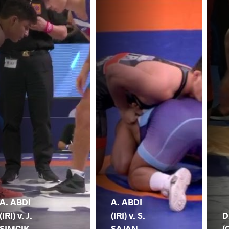
A. ABDI
A. ABDI
(IRI) v. J.
(IRI) v. S.
D
SIMCIK
SAJAN
(