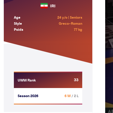
IRI
Age
24 y/o | Seniors
Style
Greco-Roman
Poids
77 kg
33
UWW Rank
Season 2026
6 W
/ 2 L