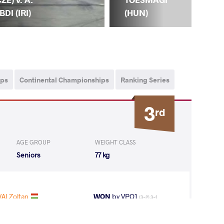
(H
BDI (IRI)
(HUN)
ips
Continental Championships
Ranking Series
3
rd
AGE GROUP
WEIGHT CLASS
Seniors
77 kg
AI Zoltan
WON
by VPO1
(3-2) 3-1