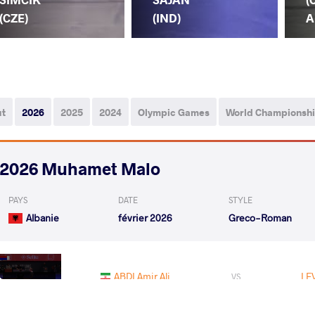
(CZE)
(IND)
A
ut
2026
2025
2024
Olympic Games
World Championsh
2026 Muhamet Malo
PAYS
DATE
STYLE
Albanie
février 2026
Greco-Roman
ABDI Amir Ali
LEV
VS
1/8 Final