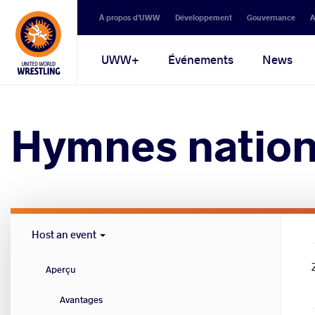
Secondary
À propos d'UWW
Développement
Gouvernance
A
navigation
Main
UWW+
Événements
News
navigation
Hymnes nation
Host
Host an event
Cities
menu
Aperçu
Avantages