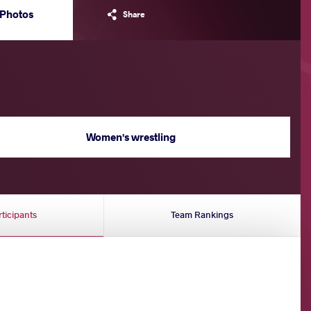
Photos
Share
Women's wrestling
rticipants
Team Rankings