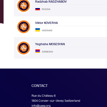
Radzhab RADZHABOV
RUSSIA
Viktor KOVERHA
UKRAINE
Yeghishe MOSESYAN
ARMENIA
CONTACT
Rue du Château 6
1804 Corsier-sur-Vevey Switzerland
info@uww.org