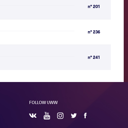
n° 201
n° 236
n° 241
FOLLOW UWW
YouTube
Instagram
Facebook
Twitter
VKontakte