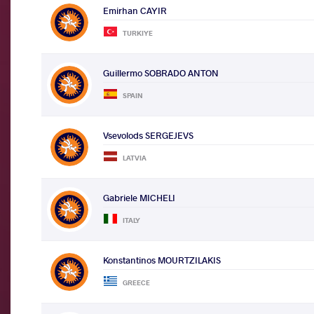
Emirhan CAYIR
TURKIYE
Guillermo SOBRADO ANTON
SPAIN
Vsevolods SERGEJEVS
LATVIA
Gabriele MICHELI
ITALY
Konstantinos MOURTZILAKIS
GREECE