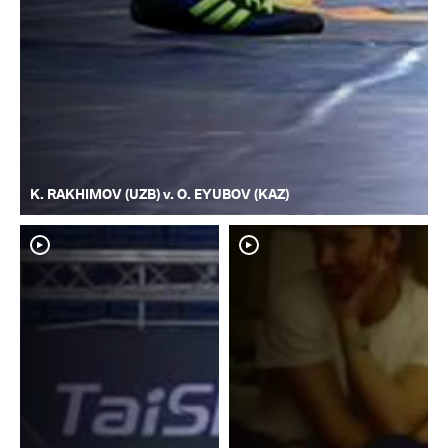
K. RAKHIMOV (UZB) v. O. EYUBOV (KAZ)