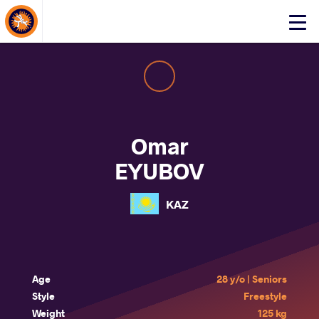
About Events
Click
here
to
open
mobile
menu
Omar
EYUBOV
KAZ
Age
28 y/o | Seniors
Style
Freestyle
Weight
125 kg