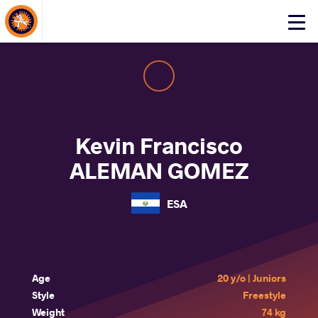
About Events
Click
here
to
open
mobile
menu
Kevin Francisco
ALEMAN GOMEZ
ESA
Age
20 y/o | Juniors
Style
Freestyle
Weight
74 kg