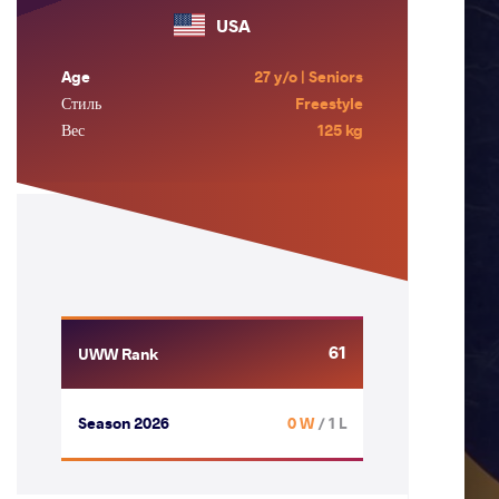
USA
Age
27 y/o | Seniors
Стиль
Freestyle
Вес
125 kg
61
UWW Rank
Season 2026
0 W
/ 1 L