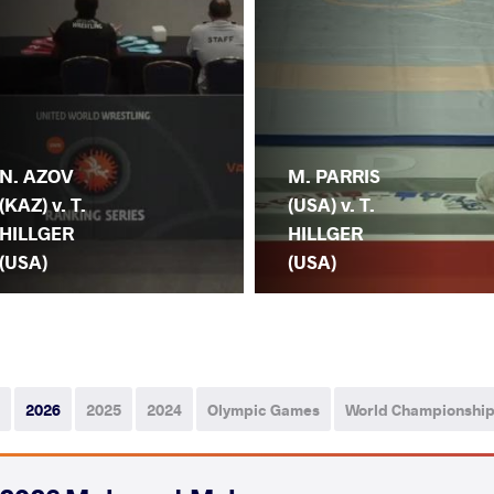
N. AZOV
M. PARRIS
(KAZ) v. T.
(USA) v. T.
HILLGER
HILLGER
(USA)
(USA)
2026
2025
2024
Olympic Games
World Championshi