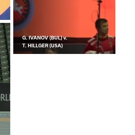
G. IVANOV (BUL) v.
T. HILLGER (USA)