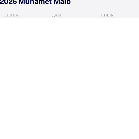
2026 Muhamet Malo
СТРАНА
ДАТА
СТИЛЬ
Албания
февраля 2026
Freestyle
IVANOV Georgi Lyubomirov
HILLGER
VS
1/8 Final
READ LESS