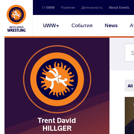
Secondary
О UWW
Развитие
Деятельность
About Events
navigation
Main
UWW+
События
News
А
navigation
All
Trent David
HILLGER