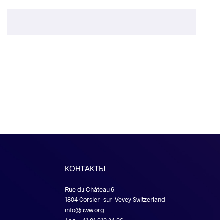
КОНТАКТЫ
Rue du Château 6
1804 Corsier-sur-Vevey Switzerland
info@uww.org