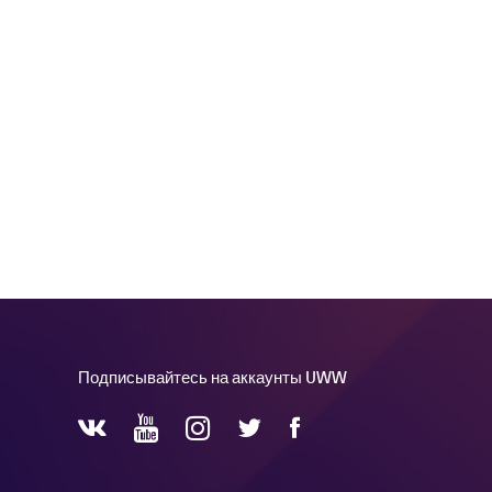
Подписывайтесь на аккаунты UWW
YouTube
Instagram
Facebook
Twitter
VKontakte