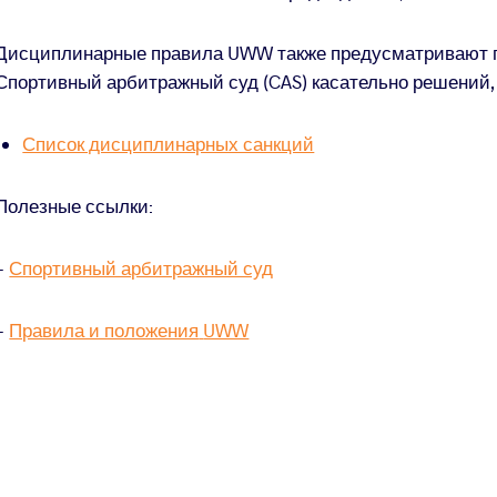
Дисциплинарные правила
UWW
также
предусматрива
ю
т
Спортивный арбитражный суд (CAS)
касательно решений
Список дисциплинарных санкций
Полезные ссылки:
-
Спортивный арбитражный суд
-
Правила и положения
UWW