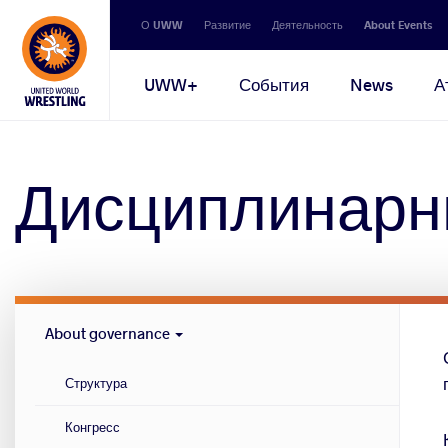
Secondary
О UWW
Развитие
Деятельность
About Events
navigation
Main
UWW+
События
News
А
navigation
Дисциплинарн
Governance
About governance
menu
Структура
Конгресс