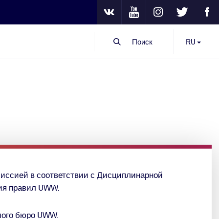
Youtube
Instagram
Twitter
Fa
VKontakte
Поиск
RU
миссией
в соответствии с Дисциплинарной
ия правил UWW.
мого
б
юро UWW.