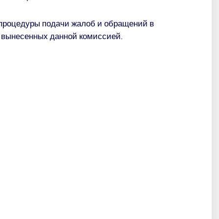
 процедуры подачи жалоб и обращени
й
в
, вынесенны
х
данной комиссией
.