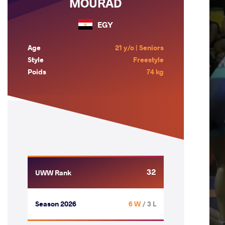
MOURAD
EGY
Age
21 y/o | Seniors
Style
Freestyle
Poids
74 kg
32
UWW Rank
Season 2026
6 W
/ 3 L