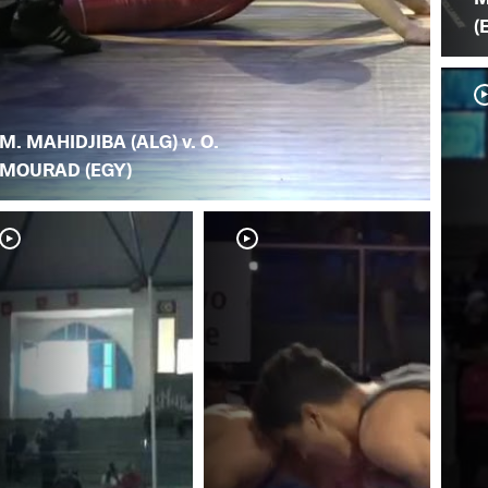
(
M. MAHIDJIBA (ALG) v. O.
MOURAD (EGY)