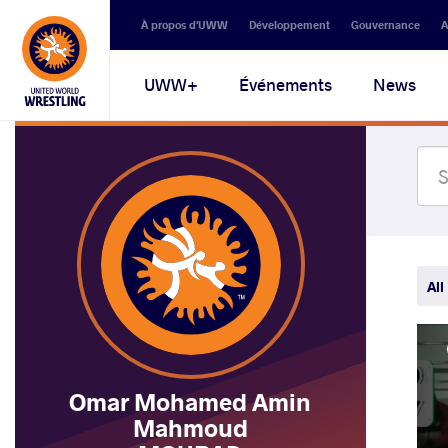
Secondary
À propos d'UWW
Développement
Gouvernance
A
navigation
Main
UWW+
Événements
News
navigation
All
Omar Mohamed Amin
Mahmoud