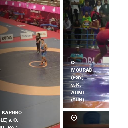
O.
MOURAD
(EGY)
v. K.
AJIMI
(TUN)
. KARGBO
SLE) v. O.
OURAD