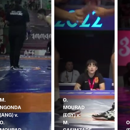
M.
O.
NGONDA
MOURAD
(ANG) v.
(EGY) v.
O.
M.
O
MOURAD
GASIMZADE
(