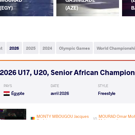
(EGY)
(AZE)
B
ut
2026
2025
2024
Olympic Games
World Championsh
2026 U17, U20, Senior African Champio
PAYS
DATE
STYLE
Égypte
avril 2026
Freestyle
MONTY MBOUGOU Jacques
MOURAD Omar Mo
VS
Cedric
Mahmoud
Qualif.