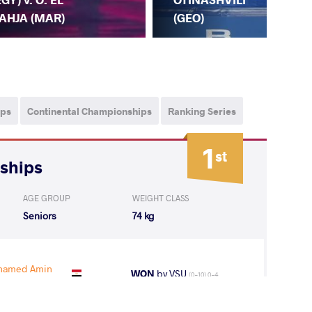
(M
AHJA (MAR)
(GEO)
ips
Continental Championships
Ranking Series
1
st
nships
AGE GROUP
WEIGHT CLASS
Seniors
74 kg
hamed Amin
WON
by VSU
(0-10) 0-4