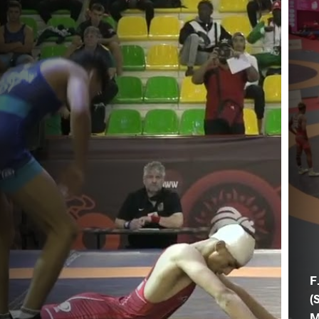
F
(
M