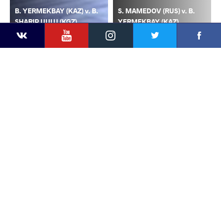
B. YERMEKBAY (KAZ) v. B.
S. MAMEDOV (RUS) v. B.
SHARIP UULU (KGZ)
YERMEKBAY (KAZ)
YouTube
Instagram
Faceb
Twitter
VKontakte