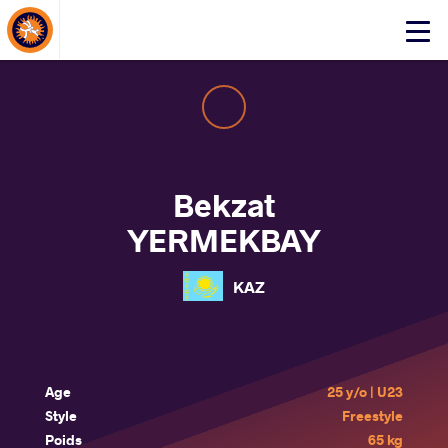
About Events
Click
here
to
open
mobile
menu
Bekzat
YERMEKBAY
KAZ
Age
25 y/o | U23
Style
Freestyle
Poids
65 kg