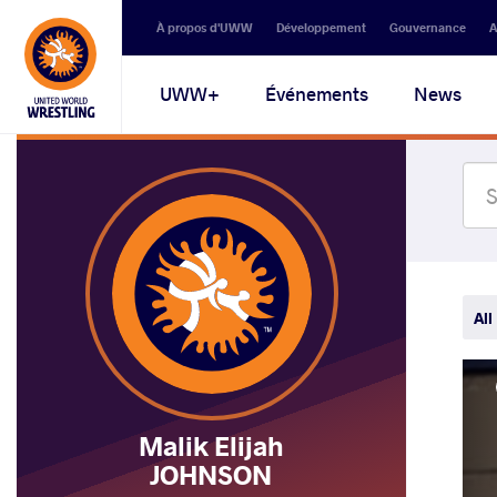
Secondary
À propos d'UWW
Développement
Gouvernance
A
navigation
Main
UWW+
Événements
News
navigation
All
Malik Elijah
JOHNSON