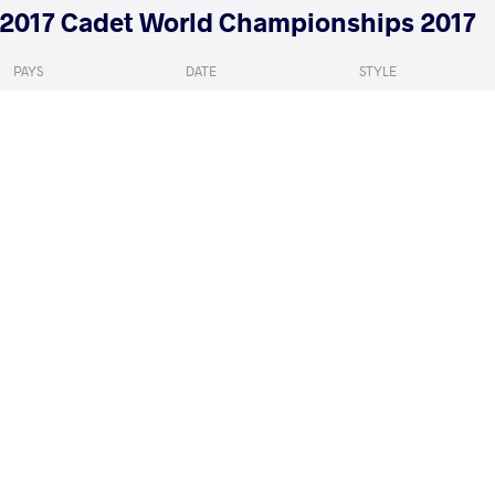
2017 Cadet World Championships 2017
PAYS
DATE
STYLE
Grèce
septembre 2017
Greco-Roman
JOHNSON Malik Elijah
YILDIRIM 
VS
Qualif.
READ LESS