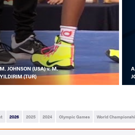
M. JOHNSON (USA) v. M.
A
YILDIRIM (TUR)
J
ut
2026
2025
2024
Olympic Games
World Championsh