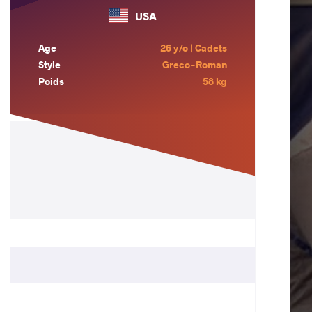
USA
Age
26 y/o | Cadets
Style
Greco-Roman
Poids
58 kg