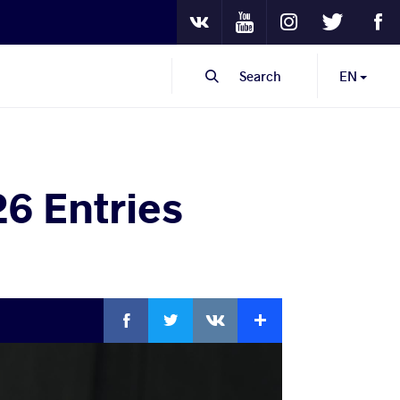
Youtube
Instagram
Twitter
Fa
VKontakte
Search
EN
6 Entries
Facebook
Twitter
Extra
VKontakte