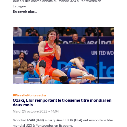
Jour six des championnats du monde U23 à Pontevedra en
Espagne.
En savoir plus...
#WrestlePontevedra
Ozaki, Elor remportent le troisième titre mondial en
deux mois
Mardi 25 octobre 2022 - 14:04
Nonoka OZAKI (JPN) ainsi qu'Amit ELOR (USA) ont remporté le titre
mondial U23 à Pontevedra, en Espagne.