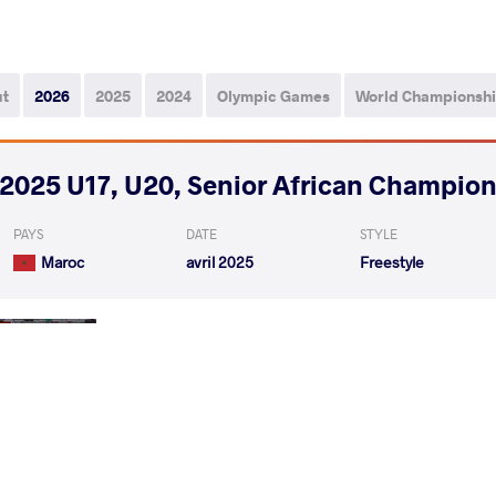
ut
2026
2025
2024
Olympic Games
World Championsh
2025 U17, U20, Senior African Champio
PAYS
DATE
STYLE
Maroc
avril 2025
Freestyle
RAJAY Hatim
KATENDI Mak
VS
Rnd 1
ARFAOUI Mohamed Aziz
R
VS
Rnd 2