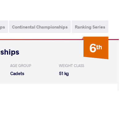
ips
Continental Championships
Ranking Series
6
th
nships
AGE GROUP
WEIGHT CLASS
Cadets
51 kg
aya Nsumbu
LOST
by VSU
(0-11) 0-4
AJAY Hatim
LOST
by VSU1
(17-6) 4-1