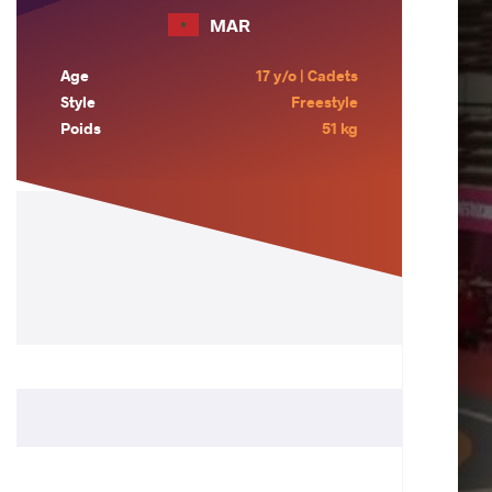
MAR
Age
17 y/o | Cadets
Style
Freestyle
Poids
51 kg