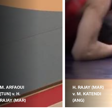
M. ARFAOUI
H. RAJAY (MAR)
(TUN) v. H.
v. M. KATENDI
RAJAY (MAR)
(ANG)