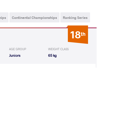
hips
Continental Championships
Ranking Series
18
th
AGE GROUP
WEIGHT CLASS
Juniors
65 kg
VACS Marcell
LOST
by VSU1
(12-1) 4-1
5
th