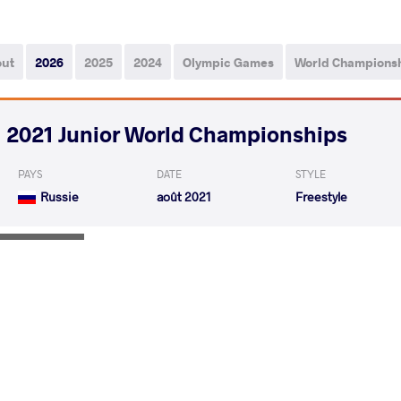
out
2026
2025
2024
Olympic Games
World Champions
2021 Junior World Championships
PAYS
DATE
STYLE
Russie
août 2021
Freestyle
BARTLETT Beau Reynald
BUDAI KO
VS
1/8 Final
READ LESS
2021 Junior European Championships