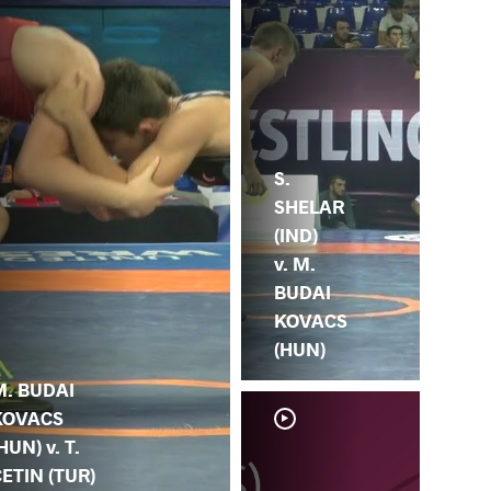
S.
SHELAR
(IND)
v. M.
BUDAI
KOVACS
(HUN)
M. BUDAI
KOVACS
HUN) v. T.
ETIN (TUR)