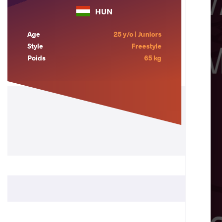
HUN
Age
25 y/o | Juniors
Style
Freestyle
Poids
65 kg