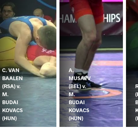
C. VAN
A.
BAALEN
MUSAEV
(RSA) v.
(BEL) v.
M.
M.
(
BUDAI
BUDAI
KOVACS
KOVACS
(HUN)
(HUN)