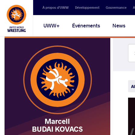
Secondary
À propos d'UWW
Développement
Gouvernance
A
navigation
Main
UWW+
Événements
News
navigation
Al
Marcell
BUDAI KOVACS