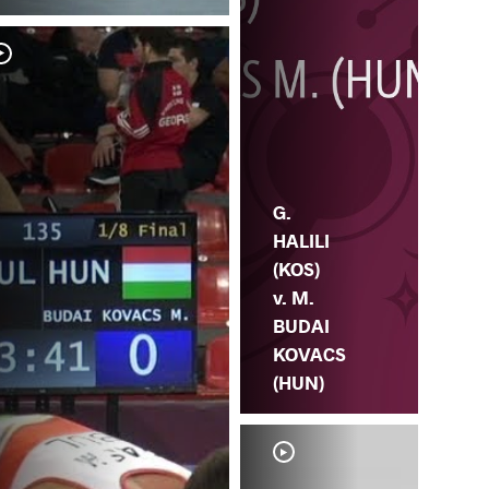
N. 
BU
G.
HALILI
(KOS)
v. M.
BUDAI
KOVACS
(HUN)