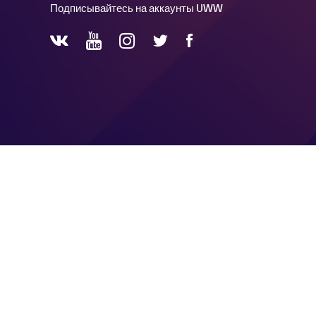
Подписывайтесь на аккаунты UWW
YouTube
Instagram
Facebook
Twitter
VKontakte