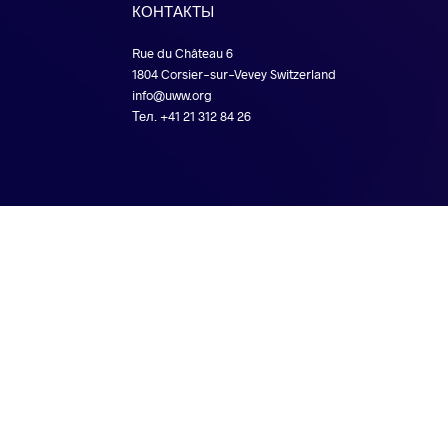
КОНТАКТЫ
Rue du Château 6
1804 Corsier-sur-Vevey Switzerland
info@uww.org
Тел. +41 21 312 84 26