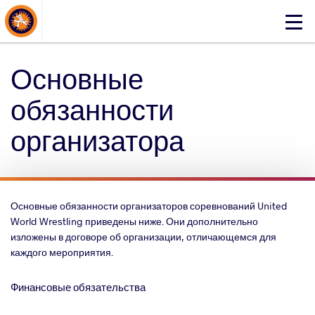
About Events
Click
here
to
Основные
open
mobile
обязанности
menu
организатора
Основные обязанности организаторов соревнований United
World Wrestling приведены ниже. Они дополнительно
изложены в договоре об организации, отличающемся для
каждого мероприятия.
Финансовые обязательства