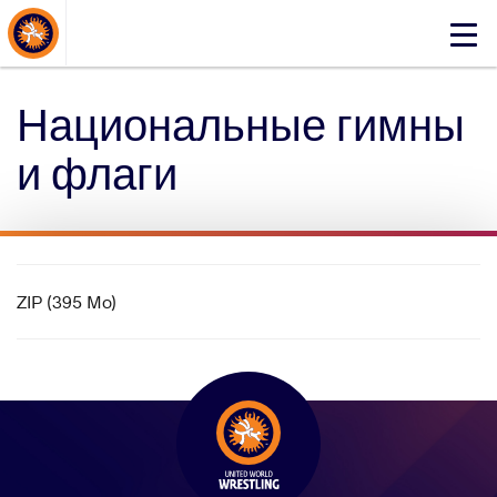
About Events
Click
here
to
Национальные гимны
open
mobile
и флаги
menu
ZIP (395 Mo)