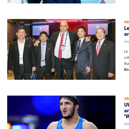
#B
L
an
Ve
Le
ce
Bu
En
#B
U
a
‘W
Ma