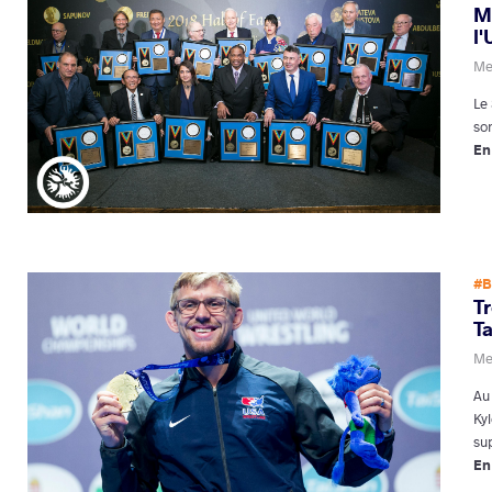
M
l'
Me
Le
son
En
#B
Tr
Ta
Me
Au
Ky
su
En