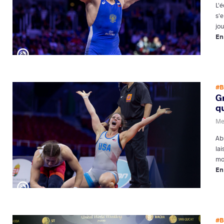
L'
s'e
jo
En
#B
G
q
Me
Ab
la
mo
En
#B