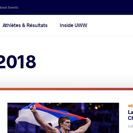
bout Events
Athlètes & Résultats
Inside UWW
2018
#B
La
C
Lu