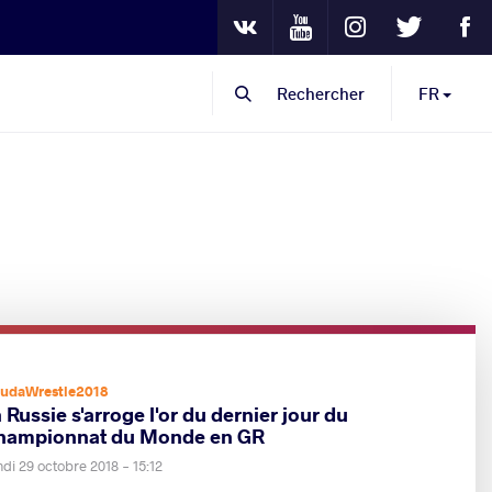
Youtube
Instagram
Twitter
Fa
VKontakte
Rechercher
FR
udaWrestle2018
 Russie s'arroge l'or du dernier jour du
hampionnat du Monde en GR
ndi 29 octobre 2018 - 15:12