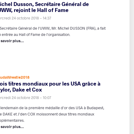
ichel Dusson, Secrétaire Général de
UWW, rejoint le Hall of Fame
rcredi 24 octobre 2018 - 14:37
 Secrétaire Général de l'UWW, Mr. Michel DUSSON (FRA), a fait
 entrée au Hall of Fame de l'organisation.
 savoir plus...
udaWrestle2018
ois titres mondiaux pour les USA grâce à
ylor, Dake et Cox
rcredi 24 octobre 2018 - 10:07
 lendemain de la première médaille d'or des USA à Budapest,
le DAKE et J'den COX moissonnent deux titres mondiaux
pplémentaires.
 savoir plus...