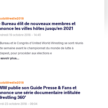
udaWrestle2018
e Bureau élit de nouveaux membres et
nonce les villes hôtes jusqu'en 2021
ndredi 19 octobre 2018 - 14:45
 Bureau et le Congrès d'United World Wresting se sont réunis
tte semaine avant le championnat du monde de lutte à
dapest, pour procéder aux élections e
 savoir plus...
udaWrestle2018
WW publie son Guide Presse & Fans et
nnonce une série documentaire intitulée
restling 360’
rdi 23 octobre 2018 - 09:04