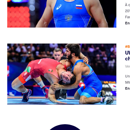
À 
20
Fa
En
#B
U
c
Ve
Uni
têt
En