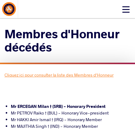
About Events
Click
here
to
Membres d'Honneur
open
mobile
décédés
menu
Cliquez ici pour consulter la liste des Membres d'Honneur
Mr ERCEGAN Milan † (SRB) - Honorary President
Mr PETROV Raiko † (BUL) - Honorary Vice-president
Mr HAKKI Amir Ismail † (IRQ) - Honorary Member
Mr MAJITHIA Singh † (IND) - Honorary Member