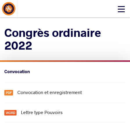
About Events
Click
here
to
Congrès ordinaire
open
mobile
2022
menu
Convocation
Convocation et enregistrement
Lettre type Pouvoirs