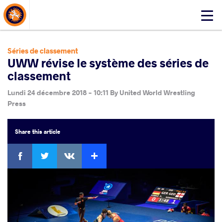
About Events
Click
here
to
open
Séries de classement
mobile
UWW révise le système des séries de
menu
classement
Lundi 24 décembre 2018 - 10:11
By
United World Wrestling
Press
Share
this article
Facebook
Twitter
Extra
VKontakte