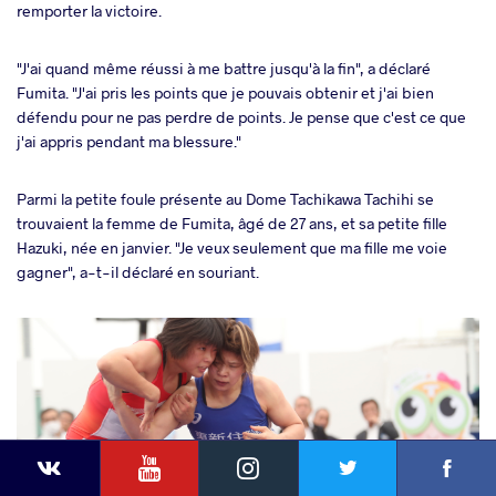
remporter la victoire.
"J'ai quand même réussi à me battre jusqu'à la fin", a déclaré
Fumita. "J'ai pris les points que je pouvais obtenir et j'ai bien
défendu pour ne pas perdre de points. Je pense que c'est ce que
j'ai appris pendant ma blessure."
Parmi la petite foule présente au Dome Tachikawa Tachihi se
trouvaient la femme de Fumita, âgé de 27 ans, et sa petite fille
Hazuki, née en janvier. "Je veux seulement que ma fille me voie
gagner", a-t-il déclaré en souriant.
YouTube
Instagram
Faceb
Twitter
VKontakte