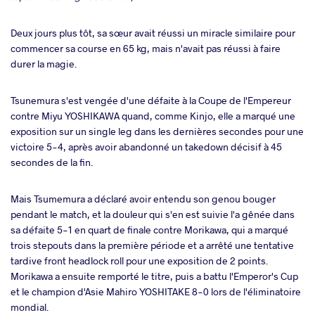
Deux jours plus tôt, sa sœur avait réussi un miracle similaire pour
commencer sa course en 65 kg, mais n'avait pas réussi à faire
durer la magie.
Tsunemura s'est vengée d'une défaite à la Coupe de l'Empereur
contre Miyu YOSHIKAWA quand, comme Kinjo, elle a marqué une
exposition sur un single leg dans les dernières secondes pour une
victoire 5-4, après avoir abandonné un takedown décisif à 45
secondes de la fin.
Mais Tsumemura a déclaré avoir entendu son genou bouger
pendant le match, et la douleur qui s'en est suivie l'a gênée dans
sa défaite 5-1 en quart de finale contre Morikawa, qui a marqué
trois stepouts dans la première période et a arrêté une tentative
tardive front headlock roll pour une exposition de 2 points.
Morikawa a ensuite remporté le titre, puis a battu l'Emperor's Cup
et le champion d'Asie Mahiro YOSHITAKE 8-0 lors de l'éliminatoire
mondial.