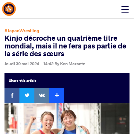
About Events
Click
here
to
open
#JapanWrestling
mobile
Kinjo décroche un quatrième titre
menu
mondial, mais il ne fera pas partie de
la série des sœurs
Jeudi 30 mai 2024 - 14:42
By
Ken Marantz
Share
this article
Facebook
Twitter
Extra
VKontakte