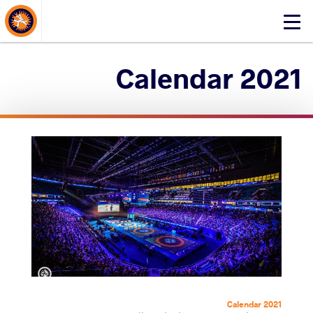
About Events
Click
here
to
2021 Calendar
open
mobile
menu
2021 Calendar