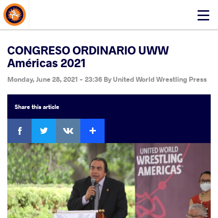
About Events
Click
here
to
open
CONGRESO ORDINARIO UWW
mobile
Américas 2021
menu
Monday, June 28, 2021 - 23:36
By
United World Wrestling Press
Share
this article
Facebook
Twitter
Extra
VKontakte